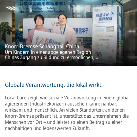
Knorr-Bremse Schanghai, China
Um Kindern in einer abgelegenen Region
Chinas Zugang zu Bildung zu ermöglichen,
haben Mitarbeiterinnen und Mitarbeiter in
Schanghai für sie Schulmaterialien gesammelt.
Motto hierbei war "Gemeinsam für eine
bessere Zukunft" – ein schönes Zeichen für
Verantwortung und Zusammenhalt.
Globale Verantwortung, die lokal wirkt.
Local Care zeigt, wie soziale Verantwortung in einem global
agierenden Industriekonzern aussehen kann: nahbar,
wirksam und menschlich. An vielen Standorten, an denen
Knorr‑Bremse präsent ist, unterstützt das Unternehmen die
Menschen vor Ort – und leistet so einen Beitrag zu einer
nachhaltigen und lebenswerten Zukunft.