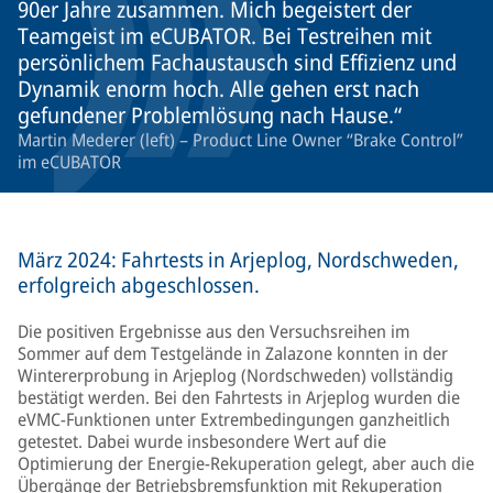
90er Jahre zusammen. Mich begeistert der
Teamgeist im eCUBATOR. Bei Testreihen mit
persönlichem Fachaustausch sind Effizienz und
Dynamik enorm hoch. Alle gehen erst nach
gefundener Problemlösung nach Hause.
Martin Mederer (left) – Product Line Owner “Brake Control”
im eCUBATOR
März 2024: Fahrtests in Arjeplog, Nordschweden,
erfolgreich abgeschlossen.
Die positiven Ergebnisse aus den Versuchsreihen im
Sommer auf dem Testgelände in Zalazone konnten in der
Wintererprobung in Arjeplog (Nordschweden) vollständig
bestätigt werden. Bei den Fahrtests in Arjeplog wurden die
eVMC-Funktionen unter Extrembedingungen ganzheitlich
getestet. Dabei wurde insbesondere Wert auf die
Optimierung der Energie-Rekuperation gelegt, aber auch die
Übergänge der Betriebsbremsfunktion mit Rekuperation