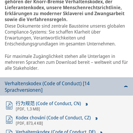
gehören der Knorr-Bremse Verhaltenskodex, der
Lieferantenkodex, unsere Menschenrechtsrichtlinie,
Erklärungen zu moderner Sklaverei und Zwangsarbeit
sowie die Verfahrensregeln.
Diese Dokumente sind zentrale Bausteine unseres globalen
Compliance-Systems: Sie schaffen Klarheit über
Erwartungen, Verantwortlichkeiten und
Entscheidungsgrundlagen im gesamten Unternehmen.
Für maximale Zugänglichkeit stehen alle Unterlagen in
mehreren Sprachen zum Download bereit – weltweit und für
alle Stakeholder.
Verhaltenskodex (Code of Conduct) [14
Sprachversionen]
行为规范 (Code of Conduct, CN)
[
PDF
,
1,3 MB
]
Kodex chování (Code of Conduct, CZ)
[
PDF
,
873,4 KB
]
Verhaltenskodex (Code of Conduct, DE)