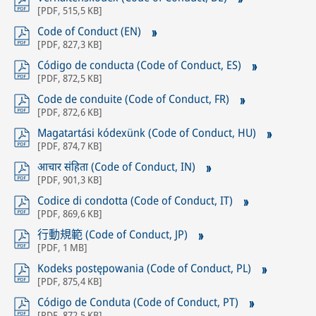
[
PDF
,
515,5 KB
]
Code of Conduct (EN)
[
PDF
,
827,3 KB
]
Código de conducta (Code of Conduct, ES)
[
PDF
,
872,5 KB
]
Code de conduite (Code of Conduct, FR)
[
PDF
,
872,6 KB
]
Magatartási kódexünk (Code of Conduct, HU)
[
PDF
,
874,7 KB
]
आचार संहिता (Code of Conduct, IN)
[
PDF
,
901,3 KB
]
Codice di condotta (Code of Conduct, IT)
[
PDF
,
869,6 KB
]
行動規範 (Code of Conduct, JP)
[
PDF
,
1 MB
]
Kodeks postępowania (Code of Conduct, PL)
[
PDF
,
875,4 KB
]
Código de Conduta (Code of Conduct, PT)
[
PDF
,
872,5 KB
]